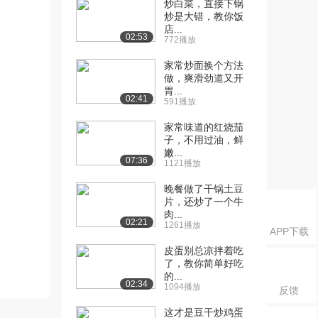
炒白菜，直接下锅
炒是大错，教你饭
店...
02:53
772播放
家常炒面换个方法
做，爽滑劲道又开
胃...
02:41
591播放
家常味道的红烧茄
子，不用过油，鲜
嫩...
07:36
1121播放
晚餐做了干锅土豆
片，还炒了一个牛
肉...
02:21
1261播放
APP下载
皮蛋别总凉拌着吃
了，教你简单好吃
的...
02:34
1094播放
反馈
这才是豆干炒鸡蛋