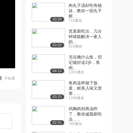
肉丸子汤好吃有秘
诀，教你一招丸子
鲜...
03:30
722播放
苋菜新吃法，几分
钟就能解决一家人
的...
03:32
819播放
无论腌什么鱼，切
记做好这2步，鱼
肉...
04:13
1391播放
手机看
鱼肉这样做下饭
菜，鲜美入味又营
养，...
03:15
1188播放
鸡胸肉别再油炸
了，教你减脂新吃
法，...
02:31
785播放