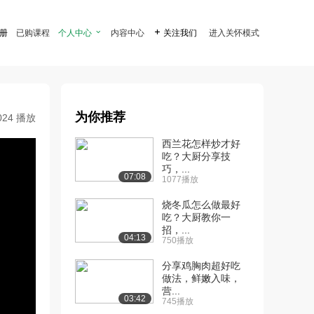
注册
已购课程
个人中心

内容中心

关注我们
进入关怀模式
为你推荐
024 播放
西兰花怎样炒才好
吃？大厨分享技
巧，...
07:08
1077播放
烧冬瓜怎么做最好
吃？大厨教你一
招，...
04:13
750播放
分享鸡胸肉超好吃
做法，鲜嫩入味，
营...
03:42
745播放