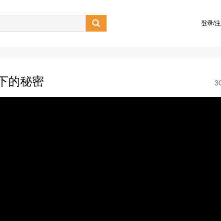

登录/
下的秘密
3