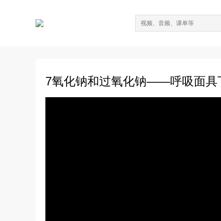
7氧化钠和过氧化钠——呼吸面具