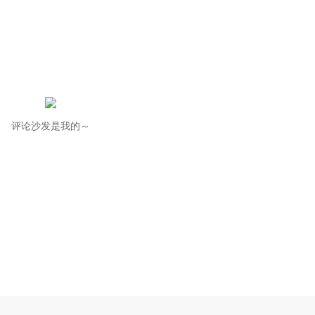
评论沙发是我的～