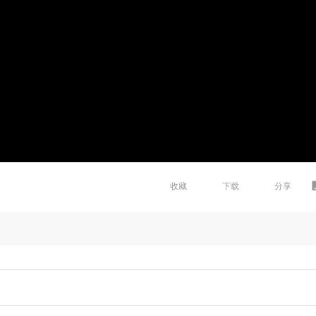
收藏
下载
分享