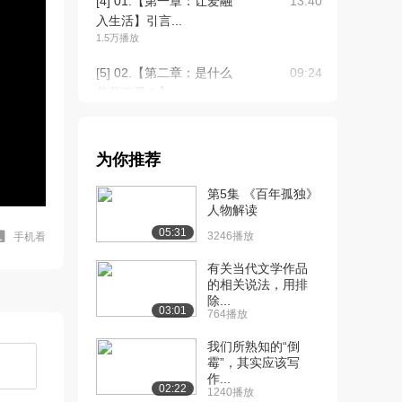
[4] 01.【第一章：让爱融
13:40
入生活】引言...
1.5万播放
[5] 02.【第二章：是什么
09:24
蒙蔽了爱？】...
1.5万播放
[6] 02.【第二章：是什么
09:40
为你推荐
蒙蔽了爱？】...
1.0万播放
第5集 《百年孤独》
人物解读
[7] 03.【第三章：区分观
11:23
05:31
察和评论】开...
3246播放
手机看
1.1万播放
有关当代文学作品
的相关说法，用排
[8] 03.【第三章：区分观
待播放
除...
察和评论】开...
03:01
764播放
9254播放
我们所熟知的“倒
[9] 04.【第四章：体会和
09:46
霉”，其实应该写
作...
表达感受】被...
02:22
1240播放
1.0万播放