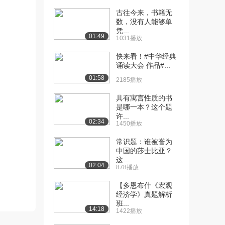
古往今来，书籍无
[10] 04.【第四章：体会和
10:23
数，没有人能够单
表达感受】被...
凭...
01:49
9135播放
1031播放
快来看！#中华经典
[11] 05.【第五章：感受的
10:57
诵读大会 作品#...
根源】听到不...
01:58
8612播放
2185播放
[12] 05.【第五章：感受的
11:26
具有寓言性质的书
是哪一本？这个题
根源】听到不...
许...
7984播放
02:34
1450播放
[13] 05.【第五章：感受的
11:07
常识题：谁被誉为
根源】听到不...
中国的莎士比亚？
7400播放
这...
02:04
878播放
[14] 06.【第六章：请求帮
16:16
【多恩布什《宏观
助】提出具体...
经济学》真题解析
7814播放
班...
14:18
1422播放
[15] 06.【第六章：请求帮
16:31