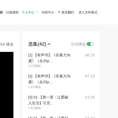
注册
已购课程
个人中心

内容中心

关注我们
进入关怀模式
选集(42)
自动播放
254 播放
[1] 【有声书】《非暴力沟
06:19
通》（全20p...
3.5万播放
[2] 【有声书】《非暴力沟
07:19
通》（全20p...
1.9万播放
[3] 01.【第一章：让爱融
13:29
入生活】引言...
1.8万播放