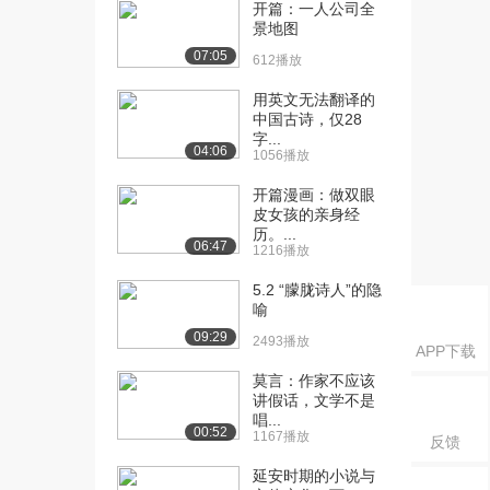
助】提出具体...
开篇：一人公司全
景地图
6488播放
07:05
612播放
[16] 06.【第六章：请求帮
16:40
助】提出具体...
用英文无法翻译的
5610播放
中国古诗，仅28
字...
04:06
1056播放
[17] 07.【第七章：用全身
15:22
心倾听】开篇...
开篇漫画：做双眼
6116播放
皮女孩的亲身经
历。...
[18] 07.【第七章：用全身
15:24
06:47
1216播放
心倾听】开篇...
5.2 “朦胧诗人”的隐
5454播放
喻
[19] 07.【第七章：用全身
15:21
09:29
2493播放
APP下载
心倾听】开篇...
6022播放
莫言：作家不应该
讲假话，文学不是
唱...
[20] 08.【第八章：倾听的
11:30
00:52
1167播放
反馈
力量】倾听使...
4555播放
延安时期的小说与