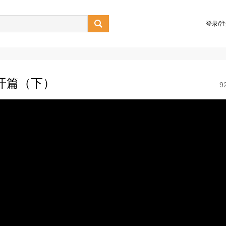

登录/
开篇（下）
9