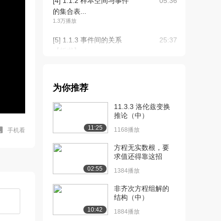
[4] 1.1.2 样本空间与事件
05:36
的集合表...
1.3万播放
[5] 1.1.3 事件间的关系
25:37
【板书】（...
1.6万播放
[6] 1.1.3 事件间的关系
25:47
为你推荐
【板书】（...
1.2万播放
11.3.3 洛伦兹变换
推论（中）
[7] 1.1.3 事件间的关系
25:32
11:25
【板书】（...
1168播放
手机看
1.2万播放
方程无实数根，要
求值还得靠这招
[8] 1.2.1 概率的初等描述
02:38
02:55
【板书】
1384播放
1.0万播放
非齐次方程组解的
结构（中）
[9] 1.2.2 古典概型（排列
10:53
组合）理...
10:42
1884播放
1.2万播放