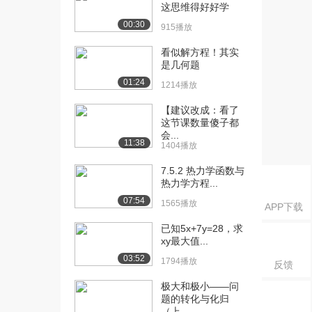
书】（上）
这思维得好好学
8797播放
00:30
915播放
[16] 1.2.3 几何概型【板
10:53
看似解方程！其实
书】（中）
是几何题
7070播放
01:24
1214播放
[17] 1.2.3 几何概型【板
10:47
【建议改成：看了
书】（下）
这节课数量傻子都
7008播放
会...
11:38
1404播放
[18] 1.2.4 频率与概率【板
05:31
7.5.2 热力学函数与
书】（上...
热力学方程...
7111播放
07:54
1565播放
APP下载
[19] 1.2.4 频率与概率【板
05:32
书】（下...
已知5x+7y=28，求
xy最大值...
5540播放
03:52
1794播放
反馈
[20] 1.2.5 公理化（理论）
10:54
【板书】...
极大和极小——问
7750播放
题的转化与化归
（上...