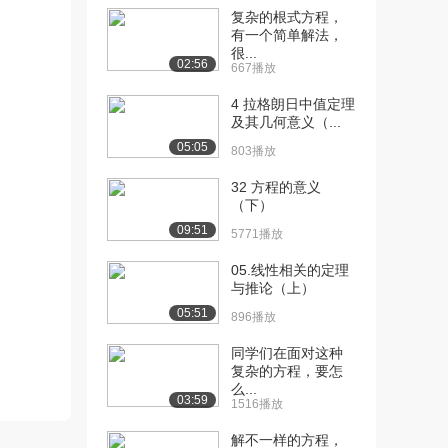
复杂的根式方程，
[10] 1.2.2 古典概型（排列
10:55
有一个简单解法，
很...
组合）理...
02:56
667播放
9448播放
4 拉格朗日中值定理
[11] 1.2.2 古典概型（排列
10:53
及其几何意义（...
组合）理...
05:05
803播放
9224播放
32 方程的意义
[12] 1.2.2 古典概型（排列
15:19
（下）
组合）例...
09:51
5771播放
8095播放
05.线性相关的定理
[13] 1.2.2 古典概型（排列
15:23
与推论（上）
组合）例...
05:51
7719播放
896播放
[14] 1.2.2 古典概型（排列
同学们在面对这种
15:22
复杂的方程，要怎
组合）例...
么...
6937播放
03:59
1516播放
[15] 1.2.3 几何概型【板
10:49
解不一样的方程，