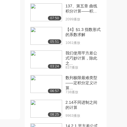
137、第五章 曲线
[10] 1.2.2 古典概型（排列
10:55
积分计算——积...
组合）理...
07:50
2099播放
9448播放
【4】§1.3 指数形式
[11] 1.2.2 古典概型（排列
10:53
的系数求解
组合）理...
05:51
1061播放
9224播放
我们使用平方差公
[12] 1.2.2 古典概型（排列
15:19
式巧妙计算，除此
组合）例...
之...
03:24
8095播放
837播放
[13] 1.2.2 古典概型（排列
15:23
数列极限最难类型
——定积分定义计
组合）例...
算...
7719播放
06:57
738播放
[14] 1.2.2 古典概型（排列
15:22
2.14不同进制之间
组合）例...
的计算
6937播放
08:25
9963播放
[15] 1.2.3 几何概型【板
10:49
14.2.1 平方差公式