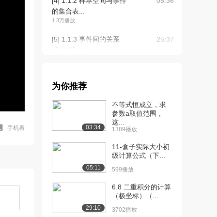
[4] 1.1.2 样本空间与事件
05:36
的集合表...
1.3万播放
[5] 1.1.3 事件间的关系
25:37
【板书】（...
1.6万播放
[6] 1.1.3 事件间的关系
25:47
为你推荐
【板书】（...
1.2万播放
不等式恒成立，求
参数a取值范围，
[7] 1.1.3 事件间的关系
25:32
这...
【板书】（...
03:34
手机看
1389播放
1.2万播放
11-盒子实际大小初
[8] 1.2.1 概率的初等描述
级计算公式（下...
02:38
【板书】
05:11
599播放
1.0万播放
6.8 二重积分的计算
[9] 1.2.2 古典概型（排列
10:53
（极坐标）（...
组合）理...
29:10
3702播放
1.2万播放