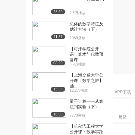
书】（上）
8797播放
28:59
2.5万播放
[16] 1.2.3 几何概型【板
10:53
总体的数字特征及
书】（中）
估计方法（下）
7070播放
11:37
2069播放
[17] 1.2.3 几何概型【板
10:47
【可汗学院公开
书】（下）
课：算术与代数预
7008播放
备课...
08:20
5.9万播放
[18] 1.2.4 频率与概率【板
05:31
书】（上...
【上海交通大学公
开课：数学之旅】
7111播放
函...
15:35
12.2万播放
[19] 1.2.4 频率与概率【板
05:32
APP下载
书】（下...
量子计算——从算
5540播放
法到实验（下）
16:30
7773播放
[20] 1.2.5 公理化（理论）
10:54
反馈
【板书】...
【哈尔滨工程大学
7750播放
公开课：数学零距