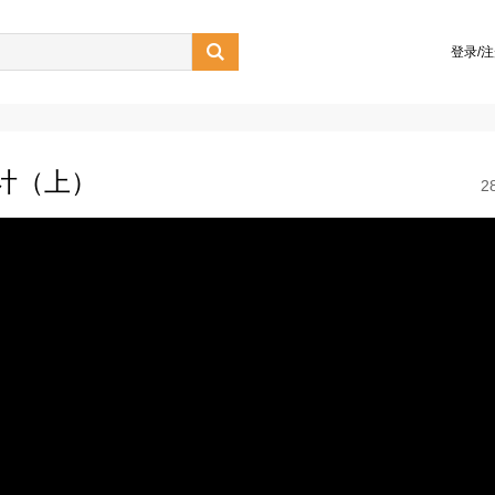

登录/
估计（上）
2