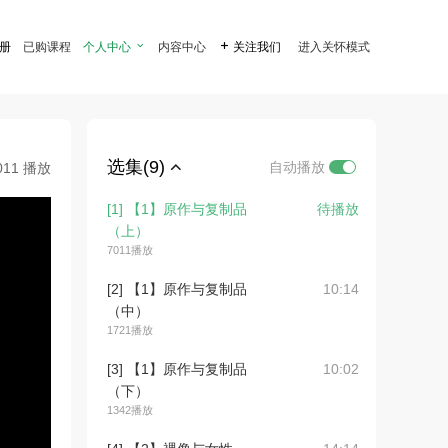
注册
已购课程
个人中心

内容中心

关注我们
进入关怀模式
选集(9)
自动播放
011 播放
[1] 【1】原作与复制品
待播放
（上）
7011播放
[2] 【1】原作与复制品
10:14
（中）
1721播放
[3] 【1】原作与复制品
10:02
（下）
1342播放