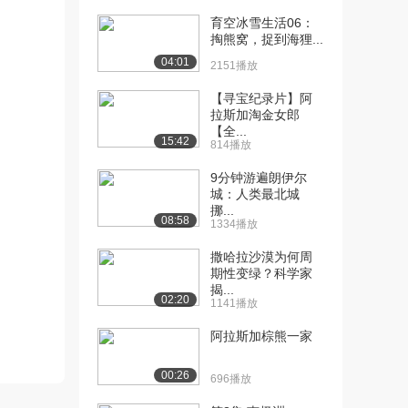
育空冰雪生活06：
[10] 阿拉斯加终极求生：
17:40
掏熊窝，捉到海狸...
第4集 孤注一掷...
04:01
2151播放
4864播放
【寻宝纪录片】阿
[11] 阿拉斯加终极求生：
17:34
拉斯加淘金女郎
第4集 孤注一掷...
【全...
15:42
1000播放
814播放
[12] 阿拉斯加终极求生：
17:47
9分钟游遍朗伊尔
城：人类最北城
第5集 深入熊穴...
挪...
3906播放
08:58
1334播放
[13] 阿拉斯加终极求生：
17:47
撒哈拉沙漠为何周
第5集 深入熊穴...
期性变绿？科学家
1130播放
揭...
02:20
1141播放
[14] 阿拉斯加终极求生：
17:39
阿拉斯加棕熊一家
第5集 深入熊穴...
1314播放
00:26
696播放
[15] 阿拉斯加终极求生：
17:42