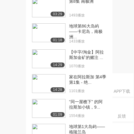
第8集 南极洲
第6集 不毛荒岛...
9546播放
03:29
1493播放
[16] 阿拉斯加终极求生：
17:44
第6集 不毛荒岛...
地球第86大岛屿
——卡尼岛，南极
1562播放
洲...
01:18
1433播放
[17] 阿拉斯加终极求生：
17:34
第6集 不毛荒岛...
【中字/淘金】阿拉
1292播放
斯加金矿的赌注 ...
14:29
1070播放
[18] 阿拉斯加终极求生：
18:04
第8集 铤而走险...
家在阿拉斯加 第4季
4051播放
第1集 - 绝...
14:28
[19] 阿拉斯加终极求生：
1101播放
18:04
APP下载
第8集 铤而走险...
“同一屋檐下” 的阿
843播放
拉斯加小镇，9...
01:09
[20] 阿拉斯加终极求生：
17:56
1554播放
反馈
第8集 铤而走险...
地球第1大岛屿——
1357播放
格陵兰岛