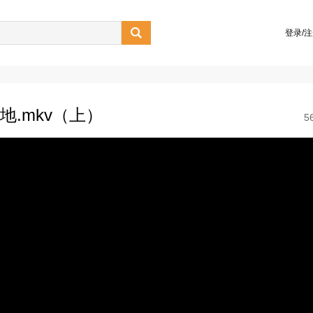

登录/
地.mkv（上）
5