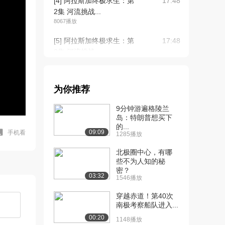
[4] 阿拉斯加终极求生：第
17:48
2集 河流挑战...
8067播放
[5] 阿拉斯加终极求生：第
17:48
2集 河流挑战...
1404播放
[6] 阿拉斯加终极求生：第
17:41
为你推荐
2集 河流挑战...
1254播放
9分钟游遍格陵兰
岛：特朗普想买下
[7] 阿拉斯加终极求生：第
待播放
的...
3集 荒芜之地...
09:09
手机看
1285播放
5655播放
北极圈中心，有哪
[8] 阿拉斯加终极求生：第
些不为人知的秘
17:36
密？
3集 荒芜之地...
03:32
1546播放
791播放
穿越赤道！第40次
[9] 阿拉斯加终极求生：第
17:29
南极考察船队进入...
3集 荒芜之地...
00:20
1148播放
1063播放