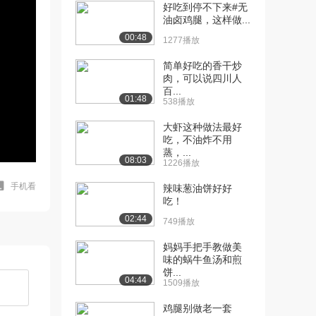
好吃到停不下来#无
油卤鸡腿，这样做...
00:48
1277播放
简单好吃的香干炒
肉，可以说四川人
百...
01:48
538播放
大虾这种做法最好
吃，不油炸不用
蒸，...
08:03
1226播放
手机看
辣味葱油饼好好
吃！
02:44
749播放
妈妈手把手教做美
味的蜗牛鱼汤和煎
饼...
04:44
1509播放
鸡腿别做老一套