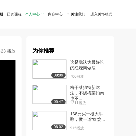
注册
已购课程
个人中心

内容中心

关注我们
进入关怀模式
为你推荐
423 播放
这是我认为最好吃
的红烧肉做法
08:09
700播放
梅干菜独特新吃
法，不烧梅菜扣肉
也不...
05:47
1211播放
168元买一根大牛
鞭，做一道“红烧...
08:02
915播放