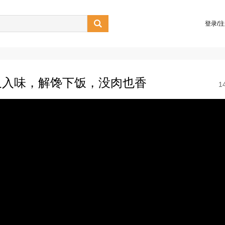

登录/
又入味，解馋下饭，没肉也香
1