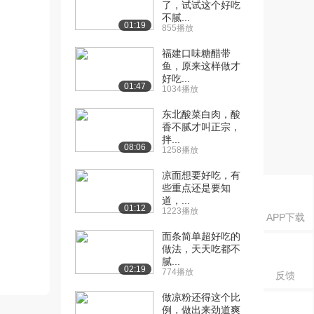
了，试试这个好吃
不腻...
01:19
855播放
福建口味糖醋带
鱼，原来这样做才
好吃...
01:47
1034播放
东北酸菜白肉，酸
香不腻才叫正宗，
拌...
08:06
1258播放
凉面想要好吃，有
些重点还是要知
道，...
01:12
1223播放
APP下载
面条简单超好吃的
做法，天天吃都不
腻...
02:19
774播放
反馈
做凉粉还得这个比
例，做出来劲道爽