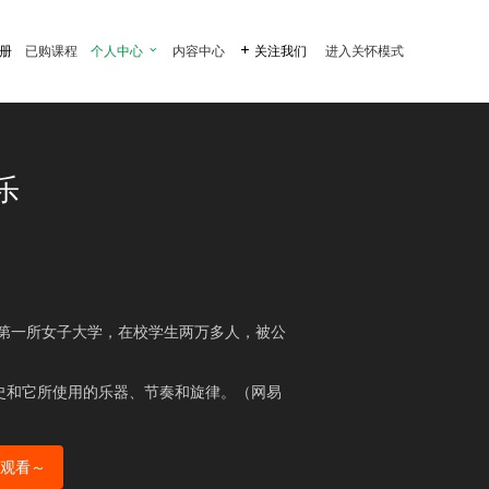
注册
已购课程
个人中心

内容中心

关注我们
进入关怀模式
乐
国第一所女子大学，在校学生两万多人，被公
史和它所使用的乐器、节奏和旋律。（网易
观看～