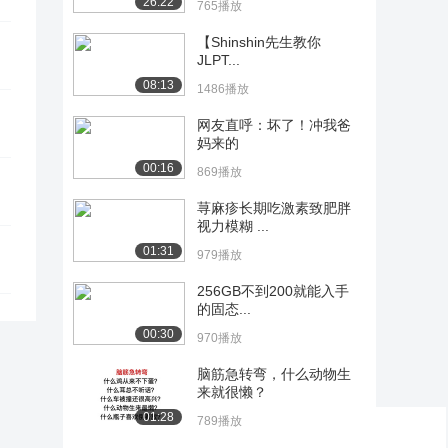
26:22
765播放
【Shinshin先生教你
JLPT...
08:13
1486播放
网友直呼：坏了！冲我爸
妈来的
00:16
869播放
荨麻疹长期吃激素致肥胖
视力模糊 ...
01:31
979播放
256GB不到200就能入手
的固态...
00:30
970播放
脑筋急转弯，什么动物生
来就很懒？
01:28
789播放