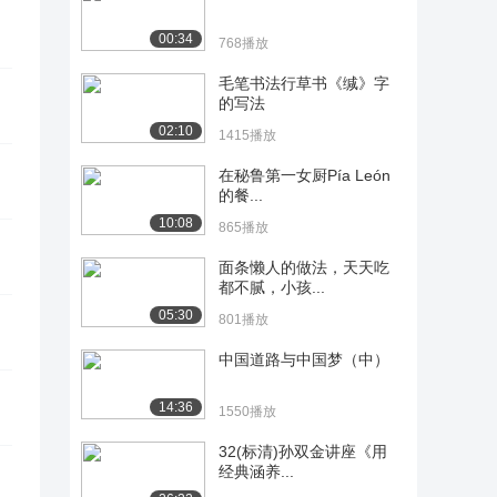
00:34
768播放
毛笔书法行草书《缄》字
的写法
02:10
1415播放
在秘鲁第一女厨Pía León
的餐...
10:08
865播放
面条懒人的做法，天天吃
都不腻，小孩...
05:30
801播放
中国道路与中国梦（中）
14:36
1550播放
32(标清)孙双金讲座《用
经典涵养...