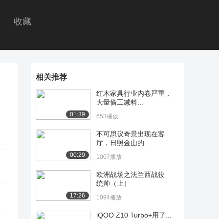
收藏
相关推荐
红木家具行业内卷严重，
大量偷工减料...
01:39
653播放
不可思议奇景出现在客
厅，日照金山的...
00:29
1007播放
欧洲战场之法兰西战役
统帅（上）
17:26
1094播放
iQOO Z10 Turbo+用了...